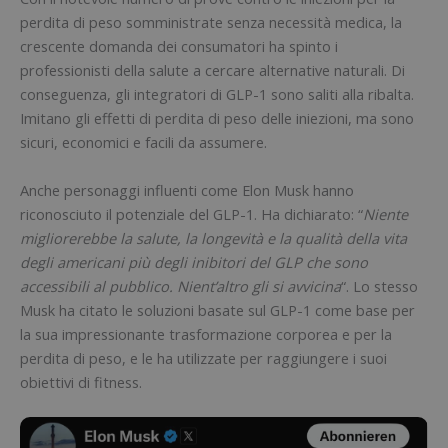
perdita di peso somministrate senza necessità medica, la
crescente domanda dei consumatori ha spinto i
professionisti della salute a cercare alternative naturali. Di
conseguenza, gli integratori di GLP-1 sono saliti alla ribalta.
Imitano gli effetti di perdita di peso delle iniezioni, ma sono
sicuri, economici e facili da assumere.
Anche personaggi influenti come Elon Musk hanno
riconosciuto il potenziale del GLP-1. Ha dichiarato: “
Niente
migliorerebbe la salute, la longevità e la qualità della vita
degli americani più degli inibitori del GLP che sono
accessibili al pubblico. Nient’altro gli si avvicina
“. Lo stesso
Musk ha citato le soluzioni basate sul GLP-1 come base per
la sua impressionante trasformazione corporea e per la
perdita di peso, e le ha utilizzate per raggiungere i suoi
obiettivi di fitness.