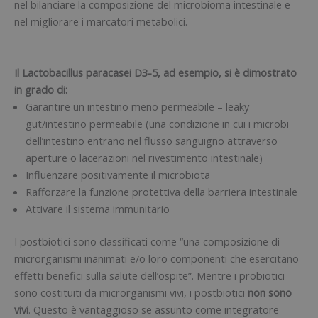
nel bilanciare la composizione del microbioma intestinale e
nel migliorare i marcatori metabolici.
Il Lactobacillus paracasei D3-5, ad esempio, si è dimostrato
in grado di:
Garantire un intestino meno permeabile – leaky
gut/intestino permeabile (una condizione in cui i microbi
dell’intestino entrano nel flusso sanguigno attraverso
aperture o lacerazioni nel rivestimento intestinale)
Influenzare positivamente il microbiota
Rafforzare la funzione protettiva della barriera intestinale
Attivare il sistema immunitario
I postbiotici sono classificati come “una composizione di
microrganismi inanimati e/o loro componenti che esercitano
effetti benefici sulla salute dell’ospite”. Mentre i probiotici
sono costituiti da microrganismi vivi, i postbiotici
non sono
vivi
. Questo è vantaggioso se assunto come integratore