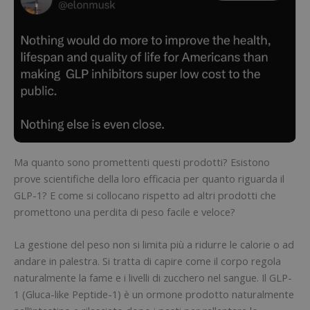
Ma quanto sono promettenti questi prodotti? Esistono
prove scientifiche della loro efficacia per quanto riguarda il
GLP-1? E come si collocano rispetto ad altri prodotti che
promettono una perdita di peso facile e veloce?
La gestione del peso non si limita più a ridurre le calorie o ad
andare in palestra. Si tratta di capire come il corpo regola
naturalmente la fame e i livelli di zucchero nel sangue. Il GLP-
1 (Gluca-like Peptide-1) è un ormone prodotto naturalmente