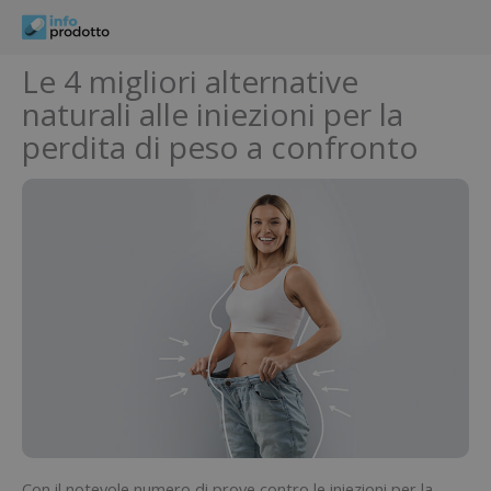
Vai
al
contenuto
Le 4 migliori alternative
naturali alle iniezioni per la
perdita di peso a confronto
Con il notevole numero di prove contro le iniezioni per la