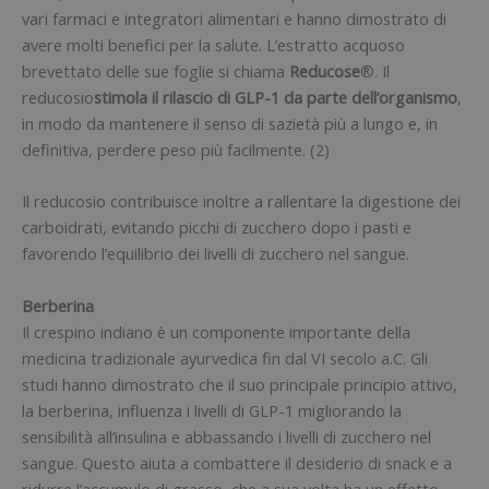
vari farmaci e integratori alimentari e hanno dimostrato di
avere molti benefici per la salute. L’estratto acquoso
brevettato delle sue foglie si chiama
Reducose
®. Il
reducosio
stimola il rilascio di GLP-1 da parte dell’organismo
,
in modo da mantenere il senso di sazietà più a lungo e, in
definitiva, perdere peso più facilmente. (2)
Il reducosio contribuisce inoltre a rallentare la digestione dei
carboidrati, evitando picchi di zucchero dopo i pasti e
favorendo l’equilibrio dei livelli di zucchero nel sangue.
Berberina
Il crespino indiano è un componente importante della
medicina tradizionale ayurvedica fin dal VI secolo a.C. Gli
studi hanno dimostrato che il suo principale principio attivo,
la berberina, influenza i livelli di GLP-1 migliorando la
sensibilità all’insulina e abbassando i livelli di zucchero nel
sangue. Questo aiuta a combattere il desiderio di snack e a
ridurre l’accumulo di grasso, che a sua volta ha un effetto