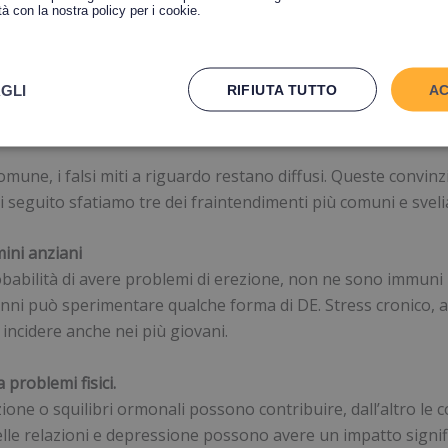
ità con la nostra policy per i cookie.
GLI
RIFIUTA TUTTO
AC
omune, i falsi miti a riguardo restano diffusi. Queste convi
 seguito sfatiamo tre dei fraintendimenti più comuni e sveli
mini anziani
babilità di avere problemi di erezione, non ne sono immuni n
0 anni può sperimentare qualche forma di DE. Stress cronico, 
o incidere anche nei più giovani.
 problemi fisici.
lazione o squilibri ormonali possono contribuire, dall’altro l
lle relazioni e depressione possono avere un impatto signifi