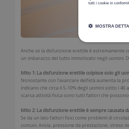
tutti i cookie in conform
Leggi di più
MOSTRA DETTA
Anche se la disfunzione erettile è estremamente c
un imbarazzo del tutto immotivato negli uomini. Di
Mito 1: La disfunzione erettile colpisce solo gli uo
Nonostante con l’avanzare dell’età aumenta la pro
indicano che circa il 5-10% degli uomini sotto i 4
scarsa attività fisica sono tutti fattori che posson
Mito 2: La disfunzione erettile è sempre causata da
Se da un lato fattori fisici come problemi di circo
comuni. Ansia, pressione da prestazione, stress ne