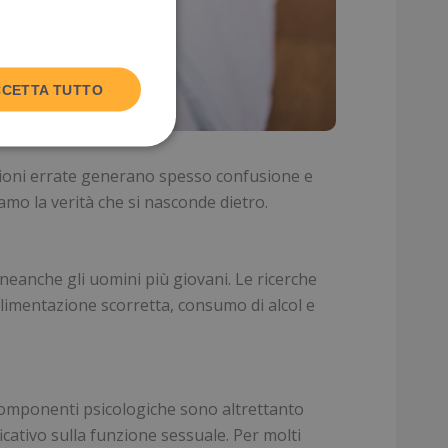
CETTA TUTTO
nzioni errate generano spesso confusione e
amo la verità che si nasconde dietro.
eanche gli uomini più giovani. Le ricerche
alimentazione scorretta, consumo di alcol e
e componenti psicologiche sono altrettanto
cativo sulla funzione sessuale. Per molti