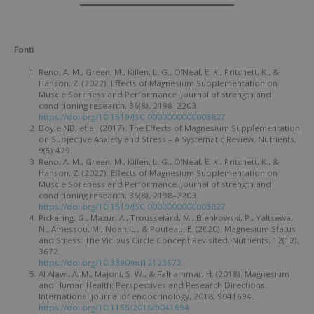
Fonti
Reno, A. M., Green, M., Killen, L. G., O’Neal, E. K., Pritchett, K., &
Hanson, Z. (2022). Effects of Magnesium Supplementation on
Muscle Soreness and Performance. Journal of strength and
conditioning research, 36(8), 2198–2203.
https://doi.org/10.1519/JSC.0000000000003827
Boyle NB, et al. (2017). The Effects of Magnesium Supplementation
on Subjective Anxiety and Stress – A Systematic Review. Nutrients,
9(5):429.
Reno, A. M., Green, M., Killen, L. G., O’Neal, E. K., Pritchett, K., &
Hanson, Z. (2022). Effects of Magnesium Supplementation on
Muscle Soreness and Performance. Journal of strength and
conditioning research, 36(8), 2198–2203.
https://doi.org/10.1519/JSC.0000000000003827
Pickering, G., Mazur, A., Trousselard, M., Bienkowski, P., Yaltsewa,
N., Amessou, M., Noah, L., & Pouteau, E. (2020). Magnesium Status
and Stress: The Vicious Circle Concept Revisited. Nutrients, 12(12),
3672.
https://doi.org/10.3390/nu12123672
Al Alawi, A. M., Majoni, S. W., & Falhammar, H. (2018). Magnesium
and Human Health: Perspectives and Research Directions.
International journal of endocrinology, 2018, 9041694.
https://doi.org/10.1155/2018/9041694