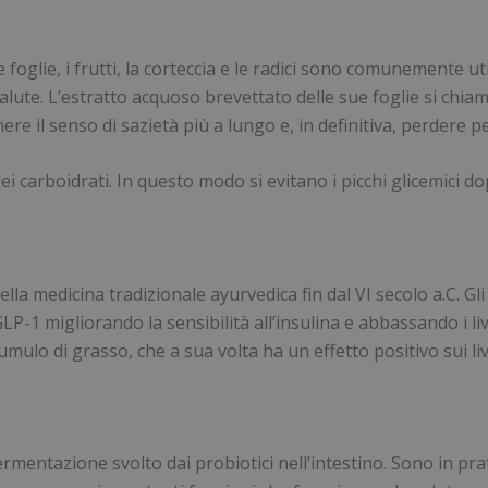
foglie, i frutti, la corteccia e le radici sono comunemente uti
alute. L’estratto acquoso brevettato delle sue foglie si chia
 il senso di sazietà più a lungo e, in definitiva, perdere p
 carboidrati. In questo modo si evitano i picchi glicemici dopo i
a medicina tradizionale ayurvedica fin dal VI secolo a.C. Gli
di GLP-1 migliorando la sensibilità all’insulina e abbassando i 
cumulo di grasso, che a sua volta ha un effetto positivo sui liv
rmentazione svolto dai probiotici nell’intestino. Sono in pratic