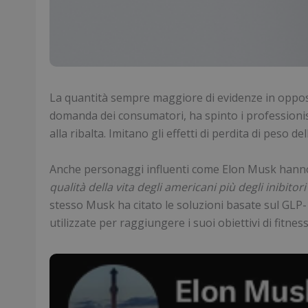
La quantità sempre maggiore di evidenze in opposiz
domanda dei consumatori, ha spinto i professionist
alla ribalta. Imitano gli effetti di perdita di peso d
Anche personaggi influenti come Elon Musk hanno r
qualità della vita degli americani più degli inibitor
stesso Musk ha citato le soluzioni basate sul GLP
utilizzate per raggiungere i suoi obiettivi di fitness