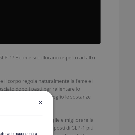
GLP-1? E come si collocano rispetto ad altri
me il corpo regola naturalmente la fame e i
sciato dopo i pasti per rallentare lo
anismo possa assorbire meglio le sostanze
×
 sazietà.
moni per evitare le voglie e migliorare la
ndita per valutare i composti di GLP-1 più
 sito web acconsenti a