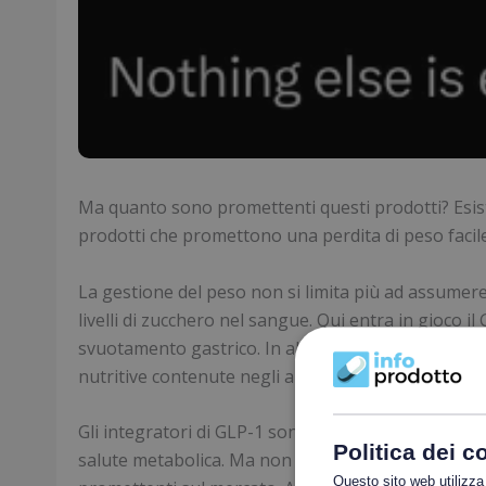
Ma quanto sono promettenti questi prodotti? Esiston
prodotti che promettono una perdita di peso facile
La gestione del peso non si limita più ad assumere 
livelli di zucchero nel sangue. Qui entra in gioco i
svuotamento gastrico. In altre parole, rallenta il 
nutritive contenute negli alimenti. Inoltre, aumenta
Gli integratori di GLP-1 sono studiati per fornire
Politica dei c
salute metabolica. Ma non tutti gli integratori so
Questo sito web utilizza