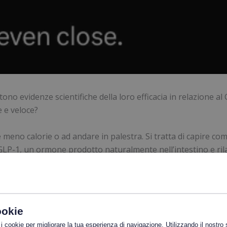
o evidenze scientifiche della loro efficacia in relazione al 
 e veloce?
meno calorie o ad andare in palestra. Si tratta di capire co
l GLP-1, un ormone prodotto naturalmente nell’intestino e rila
processo con cui il cibo lascia lo stomaco, in modo che l’org
 la secrezione di insulina del pancreas e controlla il senso di
 un supporto durante questo processo e un metodo privo di or
ookie
no uguali. Ecco perché abbiamo condotto una ricerca approfo
 i cookie per migliorare la tua esperienza di navigazione. Utilizzando il nostro