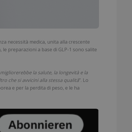
za necessità medica, unita alla crescente
, le preparazioni a base di GLP-1 sono salite
migliorerebbe la salute, la longevità e la
tro che si avvicini alla stessa qualità
”. Lo
ea e per la perdita di peso, e le ha