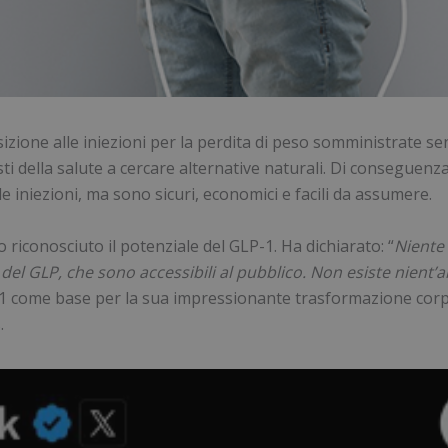
ione alle iniezioni per la perdita di peso somministrate sen
i della salute a cercare alternative naturali. Di conseguenza
elle iniezioni, ma sono sicuri, economici e facili da assumere.
iconosciuto il potenziale del GLP-1. Ha dichiarato: “
Niente 
i del GLP, che sono accessibili al pubblico. Non esiste nient’al
-1 come base per la sua impressionante trasformazione corpor
.