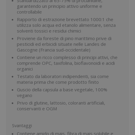
Standardizzato al 65-75% di procianidine,
garantendo un principio attivo uniforme e
controllabile
Rapporto di estrazione brevettato 1000:1 che
utilizza solo acqua ed etanolo alimentare, senza
solventi tossici e residui chimici
Proviene da foreste di pino marittimo prive di
pesticidi ed erbicidi situate nelle Landes de
Gascogne (Francia sud-occidentale)
Contiene un ricco complesso di principi attivi, che
comprende OPC, taxifolina, bioflavonoidi e acidi
organici
Testato da laboratori indipendenti, sia come
materia prima che come prodotto finito
Guscio della capsula a base vegetale, 100%
vegano
Privo di glutine, lattosio, coloranti artificiali,
conservanti e OGM
Svantaggi
Contiene amido di mais, fibra di mais solubile e