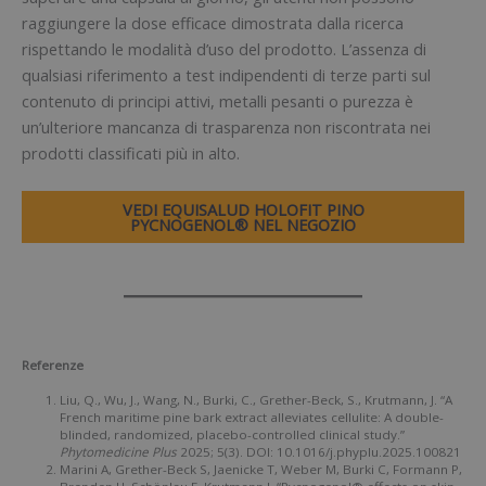
raggiungere la dose efficace dimostrata dalla ricerca
rispettando le modalità d’uso del prodotto. L’assenza di
qualsiasi riferimento a test indipendenti di terze parti sul
contenuto di principi attivi, metalli pesanti o purezza è
un’ulteriore mancanza di trasparenza non riscontrata nei
prodotti classificati più in alto.
VEDI EQUISALUD HOLOFIT PINO
PYCNOGENOL® NEL NEGOZIO
Referenze
Liu, Q., Wu, J., Wang, N., Burki, C., Grether-Beck, S., Krutmann, J. “A
French maritime pine bark extract alleviates cellulite: A double-
blinded, randomized, placebo-controlled clinical study.”
Phytomedicine Plus
2025; 5(3). DOI: 10.1016/j.phyplu.2025.100821
Marini A, Grether-Beck S, Jaenicke T, Weber M, Burki C, Formann P,