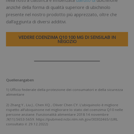
nella nostra classifica è influenzata
dall’uso di
ubichinone
anziché della forma di qualità superiore di ubichinolo
presente nel nostro prodotto più apprezzato, oltre che
dall’aggiunta di diversi additivi.
VEDERE COENZIMA Q10 100 MG DI SENSILAB IN
NEGOZIO
Quellenangaben
1) Ufficio federale della protezione dei consumatori e della sicurezza
alimentare
2) Zhang Y , Liu J , Chen XQ , Oliver Chen CY. L’ubiquinolo è migliore
rispetto all’ubiquinone nel migliorare lo stato del coenzima Q10 nelle
persone anziane. Funzionalità alimentare 2018 14 novembre
;9(11):5653-5659. https://pubmed.ncbi.nlm.nih.gov/30302465/ (URL
consultato il: 29.12.2022)