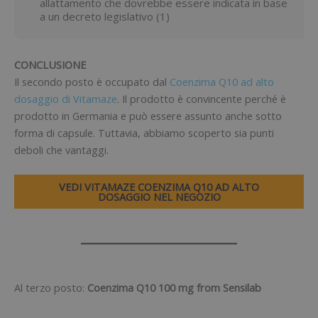
allattamento che dovrebbe essere indicata in base
a un decreto legislativo (1)
CONCLUSIONE
Il secondo posto è occupato dal
Coenzima Q10 ad alto
dosaggio di Vitamaze
. Il prodotto è convincente perché è
prodotto in Germania e può essere assunto anche sotto
forma di capsule. Tuttavia, abbiamo scoperto sia punti
deboli che vantaggi.
VEDI VITAMAZE COENZIMA Q10 AD ALTO
DOSAGGIO NEL NEGOZIO
Al terzo posto:
Coenzima Q10 100 mg from Sensilab